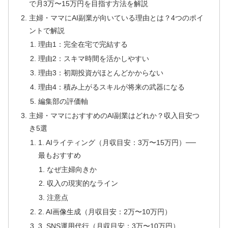
で月3万〜15万円を目指す方法を解説
主婦・ママにAI副業が向いている理由とは？4つのポイ
ントで解説
理由1：完全在宅で完結する
理由2：スキマ時間を活かしやすい
理由3：初期投資がほとんどかからない
理由4：積み上がるスキルが将来の武器になる
編集部の評価軸
主婦・ママにおすすめのAI副業はどれか？収入目安つ
き5選
1. AIライティング（月収目安：3万〜15万円）──
最もおすすめ
なぜ主婦向きか
収入の現実的なライン
注意点
2. AI画像生成（月収目安：2万〜10万円）
3. SNS運用代行（月収目安：3万〜10万円）