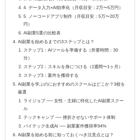
4. データ入力×AI効率化（月収目安：2万〜5万円）
5. ノーコードアプリ制作（月収目安：5万〜20万
円）
AI副業5選の比較表
AI副業を始めるまでの3ステップとは？
ステップ1：AIツールを準備する（所要時間：30
分）
ステップ2：スキルを身につける（2週間〜1ヶ月）
ステップ3：案件を獲得する
AI副業を学ぶのにおすすめのスクールはどこか？3校を
厳選
ライジョブ ── 女性・主婦に特化したAI副業スクー
ル
テックキャンプ ── 挫折させないサポート体制
バイテック生成AI ── 副業案件獲得率94%
AI副業を始める前に知っておくべき注意点とは？