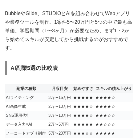
BubbleやGlide、STUDIOとAIを組み合わせてWebアプリ
や業務ツールを制作。1案件5〜20万円と5つの中で最も高
単価。学習期間（1〜3ヶ月）が必要なため、まず1・2か
ら始めてスキルが安定してから挑戦するのがおすすめで
す。
AI副業5選の比較表
副業の種類
月収目安
始めやすさ
スキルの積み上がり
AIライティング
3万〜15万円
★★★★★
★★★★☆
AI画像生成
2万〜10万円
★★★★☆
★★★★☆
SNS運用代行
3万〜10万円
★★★★☆
★★★☆☆
データ入力×AI
2万〜5万円
★★★★★
★★☆☆☆
ノーコードアプリ制作
5万〜20万円
★★★☆☆
★★★★★