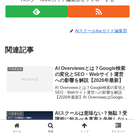
AIスクールtheガイド編集部
関連記事
AI Overviewsとは？Google検索
AI基礎知識
の変化とSEO・Webサイト運営
への影響を解説【2026年最新】
AI Overviewsとは？Google検索の変化と
SEO・Webサイト運営への影響を解説
【2026年最新】AI OverviewsはGoogleが
検索結果の最上部にAI生成の要約を表示
する機能で、SEOの常識を根底から変え
つつあります。...
AIスクールは意味ない？無駄？受
AI基礎知識
講前に知るべき真実と失敗しない
選び方【2026年版】
ホーム
検索
トップ
サイドバー
AIスクールは本当に「意味ない」のか？