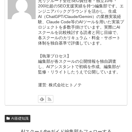
元リクルート全社SEO責任者・独立10年・
200社超のSEO支援実績を持つ編集部です。エ
ンジニアバックグラウンドを活かし、生成
AI（ChatGPT/Claude/Gemini）の業務実装経
験、Claude Code等のAIツールを用いた実装プ
ロジェクトを多数手掛けています。実際にAI
スクールを比較検討する読者と同じ目線で、
各スクールのカリキュラム・料金・サポート
体制を独自基準で評価しています。
【執筆プロセス】
編集部が各スクールの公開情報を独自調査
し、AIアシスタントで初稿を作成、編集部が
監修・リライトしたうえで公開しています。
運営: 株式会社ヒトノテ
AI基礎知識
AIスクールtheガイド編集部をフォローする