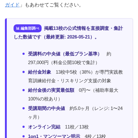
ガイド
」もあわせてご覧ください。
掲載13校の公式情報を直接調査・集計
した数値です（最終更新: 2026-05-21）。
受講料の中央値（最低プラン基準）
約
297,000円（料金公開10校で集計）
給付金対象
13校中5校（38%）が専門実践教
育訓練給付金・リスキリング支援の対象
給付金後の実質最低額
0円〜（補助率最大
100%の校あり）
受講期間の中央値
約5.0ヶ月（レンジ: 1〜24
ヶ月）
オンライン完結
11校／13校
1on1・マンツーマン明示
4校／13校