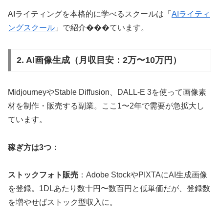
AIライティングを本格的に学べるスクールは「
AIライティ
ングスクール
」で紹介���ています。
2. AI画像生成（月収目安：2万〜10万円）
MidjourneyやStable Diffusion、DALL-E 3を使って画像素
材を制作・販売する副業。ここ1〜2年で需要が急拡大し
ています。
稼ぎ方は3つ：
ストックフォト販売
：Adobe StockやPIXTAにAI生成画像
を登録。1DLあたり数十円〜数百円と低単価だが、登録数
を増やせばストック型収入に。