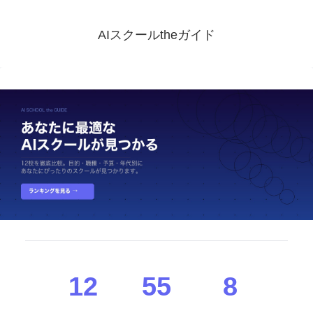
AIスクールtheガイド
12
55
8