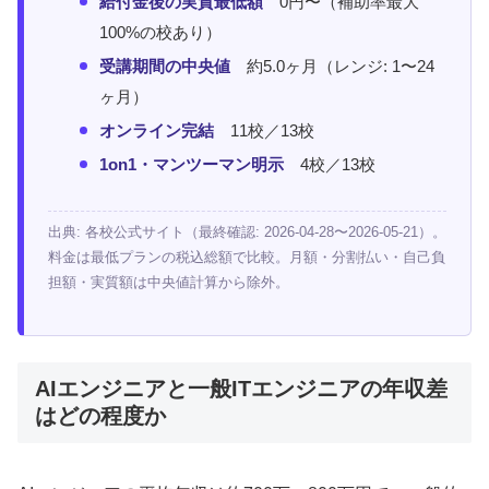
給付金後の実質最低額
0円〜（補助率最大
100%の校あり）
受講期間の中央値
約5.0ヶ月（レンジ: 1〜24
ヶ月）
オンライン完結
11校／13校
1on1・マンツーマン明示
4校／13校
出典: 各校公式サイト（最終確認: 2026-04-28〜2026-05-21）。
料金は最低プランの税込総額で比較。月額・分割払い・自己負
担額・実質額は中央値計算から除外。
AIエンジニアと一般ITエンジニアの年収差
はどの程度か