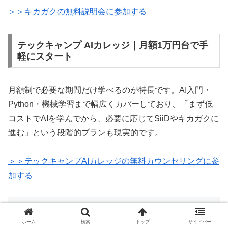
＞＞キカガクの無料説明会に参加する
テックキャンプ AIカレッジ｜月額1万円台で手
軽にスタート
月額制で必要な期間だけ学べるのが特長です。AI入門・
Python・機械学習まで幅広くカバーしており、「まず低
コストでAIを学んでから、必要に応じてSiiDやキカガクに
進む」という段階的プランも現実的です。
＞＞テックキャンプAIカレッジの無料カウンセリングに参
加する
よくある質問
ホーム
検索
トップ
サイドバー