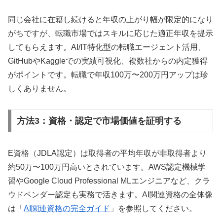
同じ会社に在籍し続けると年収の上がり幅が限定的になり
がちですが、転職市場ではスキルに応じた適正年収を提示
してもらえます。AI/IT特化型の転職エージェント活用、
GitHubやKaggleでの実績可視化、複数社からの内定獲得
がポイントです。転職で年収100万〜200万円アップは珍
しくありません。
方法3：資格・認定で市場価値を証明する
E資格（JDLA認定）は取得者の平均年収が非取得者より
約50万〜100万円高いとされています。AWS認定機械学
習やGoogle Cloud Professional MLエンジニアなど、クラ
ウドベンダー認定も実務で活きます。AI関連資格の全体像
は「
AI関連資格の完全ガイド
」を参照してください。