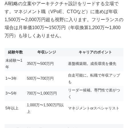
AI戦略の立案やアーキテクチャ設計をリードする立場で
す。マネジメント職（VPoE、CTOなど）に進めば年収
1,500万〜2,000万円超も視野に入ります。フリーランスの
場合は月単価100万〜150万円（年収換算1,200万〜1,800
万円）も珍しくありません。
経験年数
年収レンジ
キャリアのポイント
未経験〜1
350万〜500万円
基盤構築期。成長環境を優先
年
自走可能に。転職で年収アップ
1〜3年
500万〜700万円
も
リーダー候補。専門性で差がつ
3〜5年
700万〜1,000万円
く
1,000万〜1,500万円以
5年以上
マネジメントorスペシャリスト
上